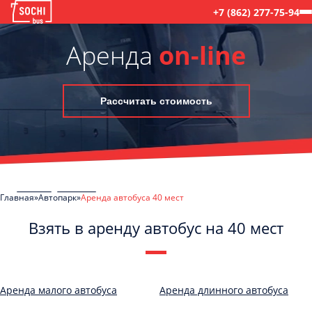
+7 (862) 277-75-94
Аренда
on-line
Рассчитать стоимость
Главная
Автопарк
Аренда автобуса 40 мест
Взять в аренду автобус на 40 мест
C
Политикой конфиденциальности
ознакомлен(а), даю согласие на
обработку моих Персональных данных
Аренда малого автобуса
Аренда длинного автобуса