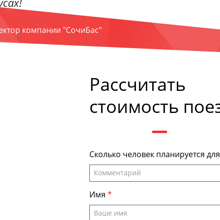
сах!
ректор компании "СочиБас"
Рассчитать
стоимость пое
Сколько человек планируется дл
Имя