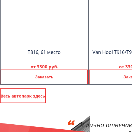
T816, 61 место
Van Hool T916/T9
от
3300 руб.
от
33
Заказать
Зак
Весь автопарк здесь
Я лично отвечаю