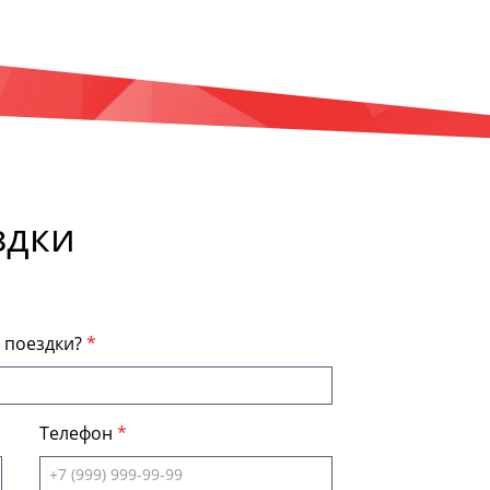
здки
я поездки?
Телефон