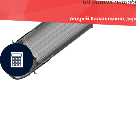
на наших автобу
Андрей Калашников
, ди