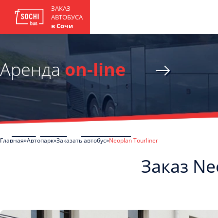
ЗАКАЗ
АВТОБУСА
в Сочи
Аренда
on-line
Главная
Автопарк
Заказать автобус
Neoplan Tourliner
Заказ Ne