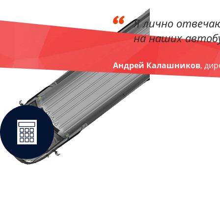
Я лично отвечаю
на наших автобу
Андрей Калашников
, ди