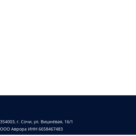
354003, г. Сочи, ул. Вишнёвая, 16/1
ООО Аврора ИНН 6658467483