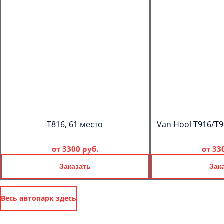
T816, 61 место
Van Hool T916/T9
от
3300 руб.
от
33
Заказать
Зак
Весь автопарк здесь