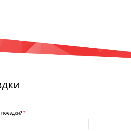
здки
я поездки?